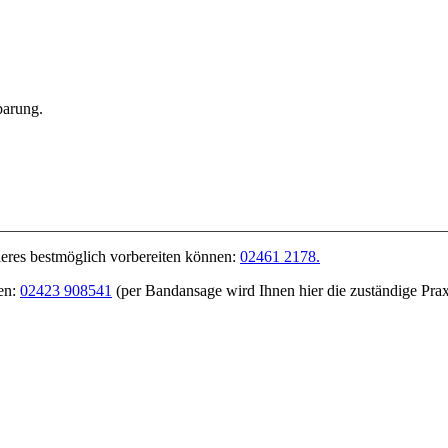
barung.
Tieres bestmöglich vorbereiten können:
02461 2178.
en:
02423 908541
(per Bandansage wird Ihnen hier die zuständige Prax