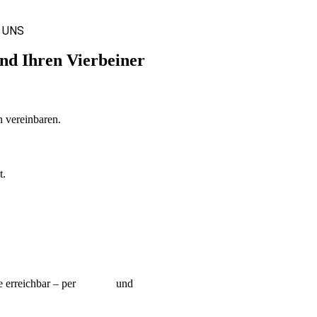
 UNS
und Ihren Vierbeiner
n vereinbaren.
t.
e erreichbar – per
Hotline
und
Videoanruf.