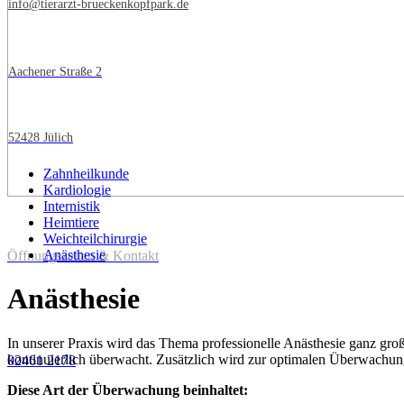
info@tierarzt-brueckenkopfpark.de
Aachener Straße 2
52428 Jülich
Zahnheilkunde
Kardiologie
Internistik
Heimtiere
Weichteilchirurgie
Anästhesie
Öffnungszeiten & Kontakt
Anästhesie
In unserer Praxis wird das Thema professionelle Anästhesie ganz groß
kontinuierlich überwacht. Zusätzlich wird zur optimalen Überwachung
02461 2178
Diese Art der Überwachung beinhaltet: