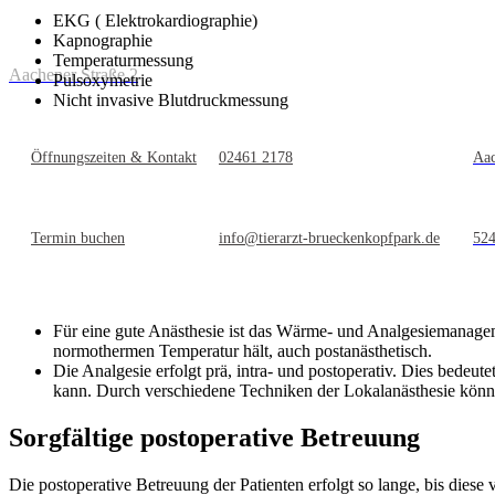
EKG ( Elektrokardiographie)
Kapnographie
Temperaturmessung
Aachener Straße 2
Pulsoxymetrie
Nicht invasive Blutdruckmessung
Öffnungszeiten & Kontakt
02461 2178
Aac
Termin buchen
info@tierarzt-brueckenkopfpark.de
524
Für eine gute Anästhesie ist das Wärme- und Analgesiemanageme
normothermen Temperatur hält, auch postanästhetisch.
Die Analgesie erfolgt prä, intra- und postoperativ. Dies bedeu
kann. Durch verschiedene Techniken der Lokalanästhesie könne
Sorgfältige postoperative Betreuung
Die postoperative Betreuung der Patienten erfolgt so lange, bis diese